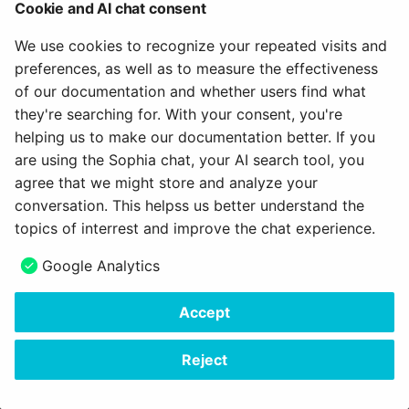
Wie kann ich
Wie bewerte ich einen
Teilnehmer betreuen
Cookie and AI chat consent
g
Abgabemöglichkeiten fü
Test?
18.1
Über uns
Kreditpunkte
Projekte
Blog
We use cookies to recognize your repeated visits and
Dokumente einrichten?
s
Tests und Prüfungen
preferences, as well as to measure the effectiveness
Wie macht man in
18.0
ePortfolio
Portfolio
Audio
e
of our documentation and whether users find what
OpenOlat eine anonyme
Erfolge und Leistungen
a
they're searching for. With your consent, you're
Test-Korrektur?
sichtbar machen
17.2
Course Planner
Video
helping us to make our documentation better. If you
February 3, 2026
r
Wie führe ich ein Peer-
are using the Sophia chat, your AI search tool, you
OpenOlat anpassen
17.1
Absenzenverwaltung
Ressourcenordner
c
Review durch?
agree that we might store and analyze your
conversation. This helpss us better understand the
17.0
Qualitätsmanagement
Formular
h
Wie wechsle ich einen Te
topics of interrest and improve the chat experience.
aus?
16.2
Bibliothek
Portfolio 2.0 Vorlage
Next
Google Analytics
Modul Projekte
Wie protokolliere ich ein
16.1
Glossar
Accept
mündliche Prüfung in
Copyright © 2006 - 2026
frentix GmbH
OpenOlat?
16.0
Made with
Material for MkDocs Insiders
Reject
15.5