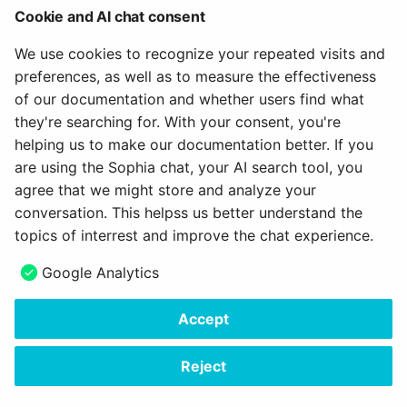
W3school:
Ressource über die CSS-Sprache
Cookie and AI chat consent
Notepad++:
kostenfreier Editor
We use cookies to recognize your repeated visits and
preferences, as well as to measure the effectiveness
of our documentation and whether users find what
Checkliste
they're searching for. With your consent, you're
helping us to make our documentation better. If you
tbd
are using the Sophia chat, your AI search tool, you
agree that we might store and analyze your
February 23, 2026
conversation. This helpss us better understand the
topics of interrest and improve the chat experience.
Next
Google Analytics
Wie verwende ich das Sprachanpassungswerkzeug?
Accept
Copyright © 2006 - 2026
frentix GmbH
Made with
Material for MkDocs Insiders
Reject