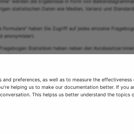
mme" werden die Ergebnisse in Form von Balkendiagrammen 
rigen statistischen Daten wie Median, Varianz und Standa
e Formulare" haben Sie Zugriff auf jedes einzelne Fragebog
nd anonymisiert.
ragebogen Statistiken haben neben den Kursbesitzer:innen
des Kurses.
ng ^
s and preferences, as well as to measure the effectiveness
ou're helping us to make our documentation better. If you ar
onversation. This helpss us better understand the topics o