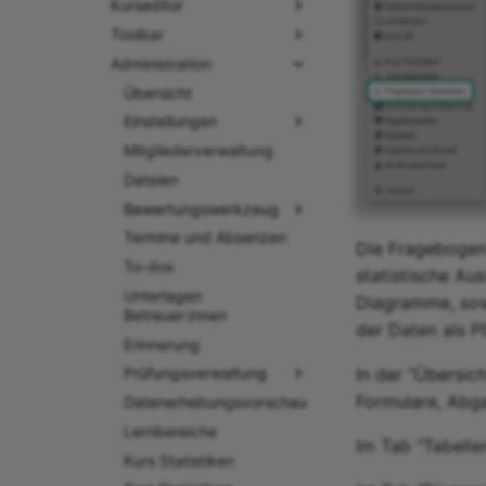
Kurseditor
Toolbar
Administration
Übersicht
Einstellungen
Mitgliederverwaltung
Dateien
Bewertungswerkzeug
Termine und Absenzen
Die Fragebogen 
To-dos
statistische Au
Unterlagen
Diagramme, sowi
Betreuer:innen
der Daten als P
Erinnerung
In der "Übersic
Prüfungsverwaltung
Formulare, Abg
Datenerhebungsvorschau
Lernbereiche
Im Tab "Tabelle
Kurs Statistiken