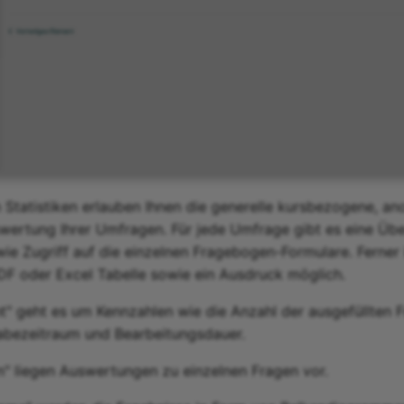
Statistiken erlauben Ihnen die generelle kursbezogene, an
swertung Ihrer Umfragen. Für jede Umfrage gibt es eine Über
e Zugriff auf die einzelnen Fragebogen-Formulare. Ferner 
DF oder Excel Tabelle sowie ein Ausdruck möglich.
ht" geht es um Kennzahlen wie die Anzahl der ausgefüllten
abezeitraum und Bearbeitungsdauer.
n" liegen Auswertungen zu einzelnen Fragen vor.