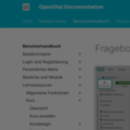
OpenOlat Documentation
Start
Release Notes
Benutzerhandbuch
How to
Fragebo
Benutzerhandbuch
Basiskonzepte
Login und Registrierung
Persönliches Menü
Bereiche und Module
Lernressourcen
Allgemeine Funktionen
Kurs
Übersicht
Kurs erstellen
Kursdesign