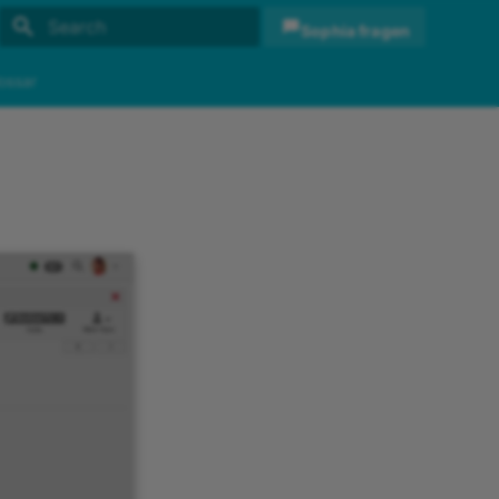
Sophia fragen
Initializing search
ossar
h