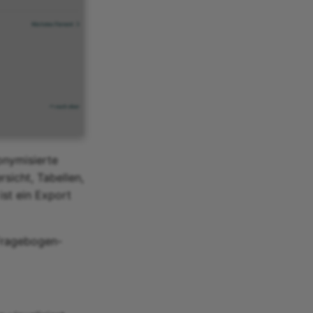
onymisierte
sicht, Tabellen,
ist ein Export
 Fragebogen-