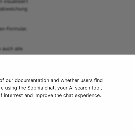
visualisiert
rdabweichung
en-Formular.
 auch alle
 of our documentation and whether users find
e using the Sophia chat, your AI search tool,
f interrest and improve the chat experience.
Next
Archivierung & Reporting