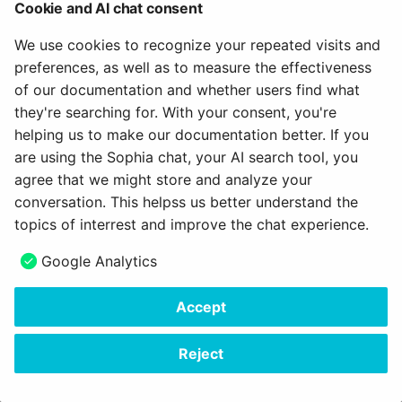
Cookie and AI chat consent
mündlichen Prüfung
We use cookies to recognize your repeated visits and
preferences, as well as to measure the effectiveness
Wenn Sie die Bewertung mit dem Rubrik-Formular
of our documentation and whether users find what
online gemacht haben (Schritt 6a), sind bereits alle
they're searching for. With your consent, you're
Eintragungen in OpenOlat vorhanden und Sie können
helping us to make our documentation better. If you
sofort mit der Auswertung beginnen.
are using the Sophia chat, your AI search tool, you
Wurde das Rubrik-Formular ausgedruckt, müssen
agree that we might store and analyze your
relevante Daten zuerst von den handschriftlichen
conversation. This helpss us better understand the
Notizen in OpenOlat übertragen werden.
topics of interrest and improve the chat experience.
Die durch das Rubrik-Formular generierte Punktzahl
Google Analytics
wird automatisch als Summe oder Durchschnitt
übernommen. Bei Wahl der "Summe" werden die
Accept
Punkte, die pro Zeile vergeben werden, aufaddiert. Bei
Wahl "Durchschnitt" wird die Durchschnittsumme aller
Reject
Rubrik-Zeilen ermittelt. Alternativ kann auch eine
manuelle Punktevergabe gewählt oder ganz auf
Punkte verzichtet werden.