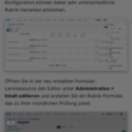
Konfiguration können dabei sehr unterschiedliche
Rubrik-Varianten entstehen.
Öffnen Sie in der neu erstellten Formular-
Lernressource den Editor unter
Administration >
Inhalt editieren
und erstellen Sie ein Rubrik-Formular,
das zu Ihrer mündlichen Prüfung passt.