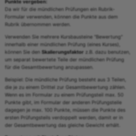
Punkte vergeben:
Da wir für die mündlichen Prüfungen ein Rubrik-
Formular verwenden, können die Punkte aus dem
Rubrik übernommen werden.
Verwenden Sie mehrere Kursbausteine "Bewertung"
innerhalb einer mündlichen Prüfung (eines Kurses),
können Sie den
Skalierungsfaktor
z.B. dazu benutzen,
um separat bewertete Teile der mündlichen Prüfung
für die Gesamtbewertung anzupassen.
Beispiel: Die mündliche Prüfung besteht aus 3 Teilen,
die je zu einem Drittel zur Gesamtbewertung zählen.
Wenn es im Formular zu einem Prüfungsteil max. 50
Punkte gibt, im Formular der anderen Prüfungsteile
dagegen je max. 100 Punkte, müssen die Punkte des
ersten Prüfungsteils verdoppelt werden, damit er in
der Gesamtbewertung das gleiche Gewicht erhält.