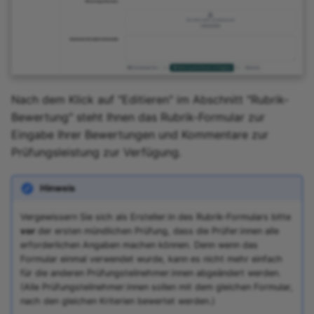
Nach dem Klick auf "Editieren" im Abschnitt "Rubrik-
Bewertung" steht Ihnen das Rubrik-Formular zur
Eingabe Ihrer Bewertungen und Kommentare zur
Prüfungsleistung zur Verfügung.
Hinweis
Vergewissern Sie sich als Ersteller:in des Rubrik-Formulars bitte
vor
der ersten mündlichen Prüfung, dass die Prüfer:innen alle
erforderlichen Angaben machen können. Denn wenn das
Formular einmal verwendet wurde, kann es nicht mehr einfach
für die anderen Prüfungsteilnehmer:innen abgeändert werden.
(Alle Prüfungsteilnehmer:innen sollen mit dem gleichen Formular,
nach den gleichen Kriterien bewertet werden.)