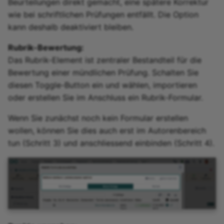
Beurteilungen direkt gemacht, eine spätere Korrektur
wie bei schriftlichen Prüfungen entfällt. Die Option
kann deshalb deaktiviert bleiben.
Rubrik-Bewertung:
Das Rubrik-Element ist zentraler Bestandteil für die
Bewertung einer mündlichen Prüfung. Schalten Sie
diesen Toggle-Button ein und wählen, importieren
oder erstellen Sie im Anschluss ein Rubrik-Formular.
Wenn Sie zunächst noch kein Formular erstellen
wollen, können Sie dies auch erst im Autorenbereich
tun (Schritt 3) und anschliessend einbinden (Schritt 4).