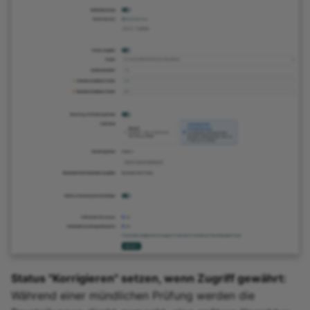
Status "Korrigieren" setzen, wenn Zugriff gewährt:
Während einer mündlichen Prüfung werden die