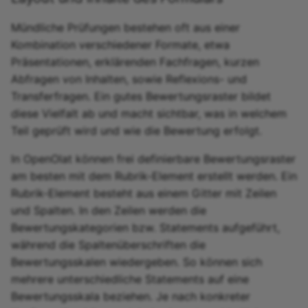
Mündliche Prüfungen bestehen oft aus einer
Kombination verschiedener Formate, etwa
Präsentationen, erklärenden Fachfragen, kurzen
Abfragen von Inhalten, sowie Reflexions- und
Transferfragen. Ein gutes Bewertungsraster bildet
diese Vielfalt ab und macht sichtbar, was in welchem
Teil geprüft wird und wie die Bewertung erfolgt.
In OpenOlat können frei definierbare Bewertungsraster
am besten mit dem Rubrik-Element erstellt werden. Ein
Rubrik-Element besteht aus einem Gitter mit Zeilen
und Spalten. In den Zeilen werden die
Bewertungskategorien bzw. Statements aufgeführt,
während die Spaltenüberschriften die
Bewertungsskalen wiedergeben. So können sich
mehrere unterschiedliche Statements auf eine
Bewertungsskala beziehen. Je nach konkreter