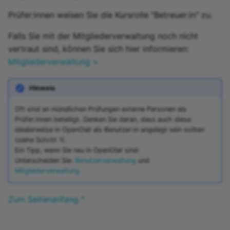
Prüfer:innen weisen Sie die Kursrolle "Betreuer:in" zu.
Falls Sie mit der Mitgliederverwaltung noch nicht
vertraut sind, können Sie sich hier informieren:
Mitgliederverwaltung >
Hinweis
Oft sind an mündlichen Prüfungen externe Personen als
Prüfer:innen beteiligt. Denken Sie daran, dass auch diese
idealerweise in OpenOlat als Benutzer:in angelegt sein sollten
(siehe Schritt 1).
Ein Tipp, wenn Sie neu in OpenOlat sind:
Unterscheiden Sie:
Benutzerverwaltung
und
Mitgliederverwaltung
Zum Seitenanfang ^