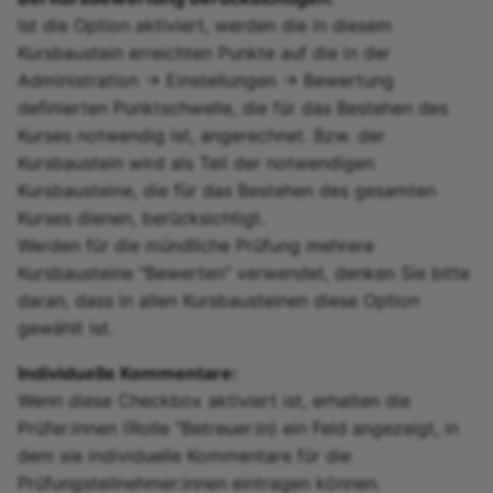
Ist die Option aktiviert, werden die in diesem
Kursbaustein erreichten Punkte auf die in der
Administration -> Einstellungen -> Bewertung
definierten Punktschwelle, die für das Bestehen des
Kurses notwendig ist, angerechnet. Bzw. der
Kursbaustein wird als Teil der notwendigen
Kursbausteine, die für das Bestehen des gesamten
Kurses dienen, berücksichtigt.
Werden für die mündliche Prüfung mehrere
Kursbausteine "Bewerten" verwendet, denken Sie bitte
daran, dass in allen Kursbausteinen diese Option
gewählt ist.
Individuelle Kommentare:
Wenn diese Checkbox aktiviert ist, erhalten die
Prüfer:innen (Rolle "Betreuer:in) ein Feld angezeigt, in
dem sie individuelle Kommentare für die
Prüfungsteilnehmer:innen eintragen können.