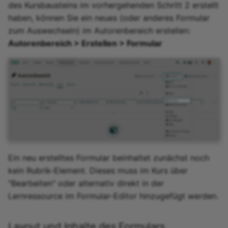
des Kursbausteins im vorhergehenden Schritt 2 erstellt
haben, können Sie ein neues (oder anderes Formular
zum Auswechseln) im Autorenbereich erstellen:
Autorenbereich > Erstellen > Formular
Ein neu erstelltes Formular beinhaltet zunächst noch
kein Rubrik-Element. Dieses muss im Kurs über
"Bearbeiten" oder alternativ direkt in der
Lernressource im Formular-Editor hinzugefügt werden.
Layout und Inhalte des Formulars