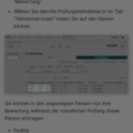
"Bewertung".
Wählen Sie den/die Prüfungsteilnehmer:in im Tab
"Teilnehmer:innen" indem Sie auf den Namen
klicken.
Sie können in den angezeigten Feldern nun Ihre
Bewertung während der mündlichen Prüfung dieser
Person eintragen:
Punkte