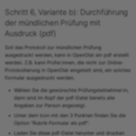
Schritt 6, Variante b): Durchführung
der mündlichen Prüfung mit
Ausdruck (pdf)
Soll das Protokoll zur mündlichen Prüfung
ausgedruckt werden, kann in OpenOlat ein pdf erstellt
werden. Z.B. kann Prüfer:innen, die nicht zur Online-
Protokollierung in OpenOlat eingeteilt sind, ein solches
Formular ausgedruckt werden.
Wählen Sie die gewünschte Prüfungsteilnehmer:in,
dann sind im Kopf der pdf-Datei bereits alle
Angaben zur Person angezeigt.
Unter dem Icon mit den 3 Punkten finden Sie die
Option "Rubrik-Formular als pdf".
Laden Sie diese pdf-Datei herunter und drucken