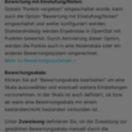
Bewertung mit Einstufung/Noten:
Sobald "Punkte vergeben" eingeschaltet wurde, kann
auch die Option "Bewertung mit Einstufung/Noten"
eingeschaltet und weiter konfiguriert werden.
Standardmässig werden Ergebnisse in OpenOlat mit
Punkten bewertet. Durch Aktivierung dieser Option,
werden die Punkte auch in eine Notenskala oder ein
anderes Bewertungssystem umgerechnet.
Mehr zu Bewertungssystemen >
Bewertungsskala:
Klicken Sie auf "Bewertungsskala bearbeiten" um eine
Skala auszuwählen und eventuell weitere Einstellungen
vorzunehmen. In der Skala ist auch definiert, ob bzw.
ab wann eine Bewertungsskala mit einem
bestanden/nicht bestanden verbunden ist.
Unter
Zuweisung
definieren Sie, ob die Zuweisung zur
gewählten Bewertungsskala manuell durch die