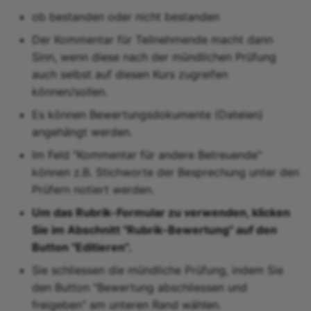
ob bestanden oder nicht bestanden
Der Kommentar für Teilnehmende macht dann
Sinn, wenn diese nach der mündlichen Prüfung
auch selbst auf diesen Kurs zugreifen
können/sollen.
Es können Bewertungsdokumente (Dateien)
angehängt werden.
Im Feld "Kommentar für andere Betreuende"
können z.B. Stichworte der Besprechung unter den
Prüfern notiert werden.
Um das Rubrik-Formular zu verwenden, klicken
Sie im Abschnitt "Rubrik-Bewertung" auf den
Button "Editieren".
Sie schliessen die mündliche Prüfung, indem Sie
den Button "Bewertung abschliessen und
freigeben" am unteren Rand wählen.