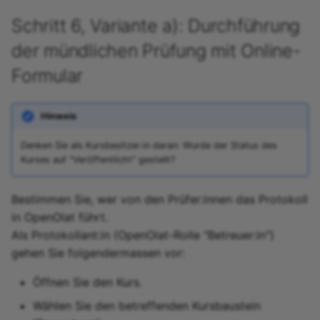
Schritt 6, Variante a): Durchführung
der mündlichen Prüfung mit Online-
Formular
Hinweis
Denken Sie als Kursbesitzer:in daran: Wurde der Status des
Kurses auf "Veröffentlicht" gestellt?
Bestimmen Sie, wer von den Prüfer:innen das Protokoll
in OpenOlat führt.
Als Protokollant:in (OpenOlat-Rolle "Betreuer:in")
gehen Sie folgendermassen vor:
Öffnen Sie den Kurs.
Wählen Sie den betreffenden Kursbaustein