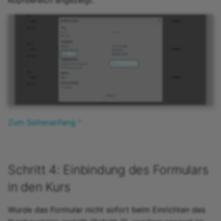
Zum Seitenanfang ^
Schritt 4: Einbindung des Formulars
in den Kurs
Wurde das Formular nicht sofort beim Einrichten des