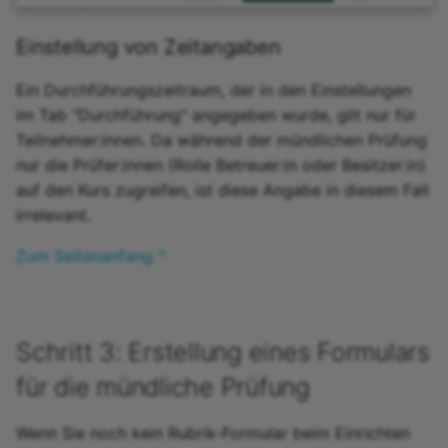
Einstellung von Zeitangaben
Ein Durchführungszeitraum, der in den Einstellungen
im Tab "Durchführung" angegeben wurde, gilt nur für
Teilnehmer:innen. Da während der mündlichen Prüfung
nur die Prüfer:innen (Rolle Betreuer:in oder Besitzer:in)
auf den Kurs zugreifen, ist diese Angabe in diesem Fall
irrelevant.
Zum Seitenanfang ^
Schritt 3: Erstellung eines Formulars
für die mündliche Prüfung
Wenn Sie noch kein Rubrik-Formular beim Einrichten