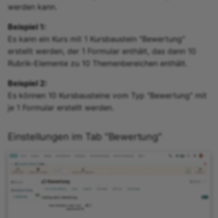
werden kann.
Beispiel 1:
Es kann ein Kurs mit 1 Kursbaustein "Bewertung"
erstellt werden, der 1 Formular enthält, das dann 10
Rubrik-Elemente zu 10 Themenbereichen enthält.
Beispiel 2:
Es können 10 Kursbausteine vom Typ "Bewertung" mit
je 1 Formular erstellt werden.
Einstellungen im Tab "Bewertung"