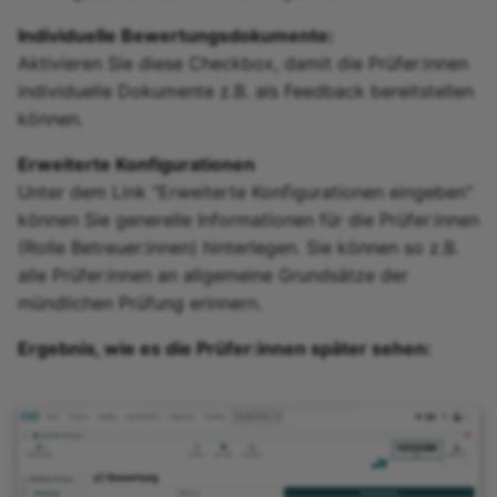
Individuelle Bewertungsdokumente:
Aktivieren Sie diese Checkbox, damit die Prüfer:innen
individuelle Dokumente z.B. als Feedback bereitstellen
können.
Erweiterte Konfigurationen
Unter dem Link "Erweiterte Konfigurationen eingeben"
können Sie generelle Informationen für die Prüfer:innen
(Rolle Betreuer:innen) hinterlegen. Sie können so z.B.
alle Prüfer:innen an allgemeine Grundsätze der
mündlichen Prüfung erinnern.
Ergebnis, wie es die Prüfer:innen später sehen: