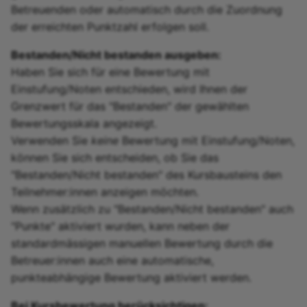
Betreuenden oder automatisch durch die Zuordnung
der erreichten Punktzahl erfolgen soll.
Bestanden/Nicht bestanden ausgeben:
Haben Sie sich für eine Bewertung mit
Einstufung/Noten entschieden, wird Ihnen der
Grenzwert für das "Bestanden" der gewählten
Bewertungsskala angezeigt.
Verwenden Sie
keine
Bewertung mit Einstufung/Noten,
können Sie sich entscheiden, ob Sie das
"Bestanden/Nicht bestanden" des Kursbausteins den
Teilnehmer:innen anzeigen möchten.
Wenn zusätzlich zu "Bestanden/Nicht bestanden" auch
"Punkte" aktiviert wurden, kann neben der
standardmässigen manuellen Bewertung durch die
Betreuer:innen auch eine automatische,
punkteabhängige Bewertung aktiviert werden.
Bei Kursbewertung berücksichtigen: