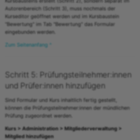
Kursbausteins erstellt (Schritt 2), sondern separat im
Autorenbereich (Schritt 3), muss nochmals der
Kurseditor geöffnet werden und im Kursbaustein
"Bewertung" im Tab "Bewertung" das Formular
eingebunden werden.
Zum Seitenanfang ^
Schritt 5: Prüfungsteilnehmer:innen
und Prüfer:innen hinzufügen
Sind Formular und Kurs inhaltlich fertig gestellt,
können die Prüfungsteilnehmer:innen der mündlichen
Prüfung zugeordnet werden.
Kurs > Administration > Mitgliederverwaltung >
Mitglied hinzufügen