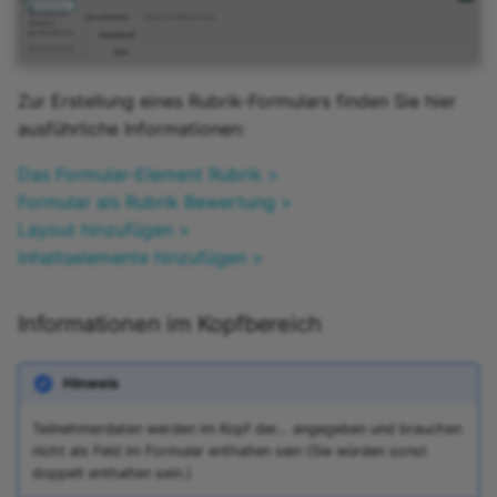
Zur Erstellung eines Rubrik-Formulars finden Sie hier
ausführliche Informationen:
Das Formular-Element Rubrik >
Formular als Rubrik Bewertung >
Layout hinzufügen >
Inhaltselemente hinzufügen >
Informationen im Kopfbereich
Hinweis
Teilnehmerdaten werden im Kopf der… angegeben und brauchen
nicht als Feld im Formular enthalten sein (Sie würden sonst
doppelt enthalten sein.)