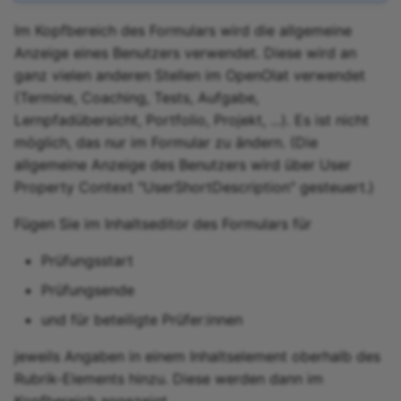
Im Kopfbereich des Formulars wird die allgemeine
Anzeige eines Benutzers verwendet. Diese wird an
ganz vielen anderen Stellen im OpenOlat verwendet
(Termine, Coaching, Tests, Aufgabe,
Lernpfadübersicht, Portfolio, Projekt, ...). Es ist nicht
möglich, das nur im Formular zu ändern. (Die
allgemeine Anzeige des Benutzers wird über User
Property Context "UserShortDescription" gesteuert.)
Fügen Sie im Inhaltseditor des Formulars für
Prüfungsstart
Prüfungsende
und für beteiligte Prüfer:innen
jeweils Angaben in einem Inhaltselement oberhalb des
Rubrik-Elements hinzu. Diese werden dann im
Kopfbereich angezeigt.