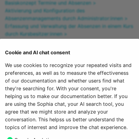
Basiskonzept Termine und Absenzen >
Aktivierung und Konfiguration des
Absenzenmanagements durch Administrator:innen >
Erfassung und Verwaltung der Absenzen in einem Kurs
durch Kursbesitzer:innen >
Erfassung und Verwaltung der Absenzen in einem Kurs
durch Betreuer:innen >
Cookie and AI chat consent
Persönliche Absenzen >
Kursübergreifende Absenzenerfassung im
We use cookies to recognize your repeated visits and
Coachingtool >
preferences, as well as to measure the effectiveness
Kursübergreifende Absenzenverwaltung durch
of our documentation and whether users find what
Absenzenverwalter:innen >
they're searching for. With your consent, you're
helping us to make our documentation better. If you
Zum Seitenanfang ^
are using the Sophia chat, your AI search tool, you
agree that we might store and analyze your
August 6, 2026
conversation. This helpss us better understand the
topics of interrest and improve the chat experience.
Next