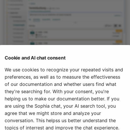
Cookie and AI chat consent
Über die Filteroption "Ausgebucht" können sich
We use cookies to recognize your repeated visits and
Teilnehmende auch anzeigen lassen, wer den Termin
preferences, as well as to measure the effectiveness
ausgewählt hat (sofern aktiviert) und untereinander
of our documentation and whether users find what
Kontakt aufnehmen um Termine zu tauschen.
they're searching for. With your consent, you're
helping us to make our documentation better. If you
Zum Seitenanfang ^
are using the Sophia chat, your AI search tool, you
agree that we might store and analyze your
July 21, 2026
conversation. This helpss us better understand the
topics of interrest and improve the chat experience.