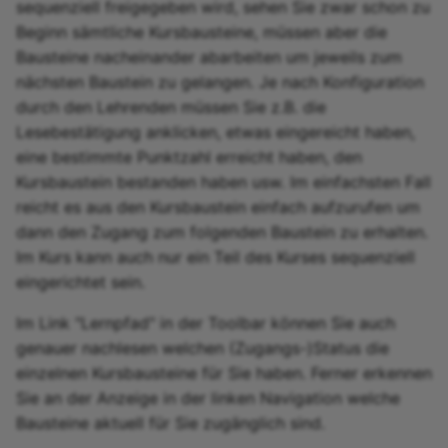
sequenziell freigegeben wird, sehen Sie zwar schon zu
Teilnehmerliste
Beginn sämtliche Kursbausteine, müssen aber die
Bausteine nacheinander abarbeiten um jeweils zum
vitero
nächsten Baustein zu gelangen. Je nach Konfiguration
durch den Lehrenden müssen Sie z.B. die
OpenMeetings
Lesebestätigung anklicken, etwas eingereicht haben,
eine bestimmte Punktzahl erreicht haben, den
Adobe Connect
Kursbaustein bestanden haben usw. Im einfachsten Fall
GoToMeeting
reicht es aus den Kursbaustein einfach aufzurufen um
dann den Zugang zum folgenden Baustein zu erhalten.
BigBlueButton
Im Kurs kann auch nur ein Teil des Kurses sequenziell
eingerichtet sein.
BBB - Häufig gestellte
Im Link "Lernpfad" in der Toolbar können Sie auch
Fragen
genauer nachlesen welchen (Zugangs-)Status die
einzelnen Kursbausteine für Sie haben. Ferner erkennen
Microsoft Teams
Sie an der Anzeige in der linken Navigation welche
Bausteine aktuell für Sie zugänglich sind.
Zoom