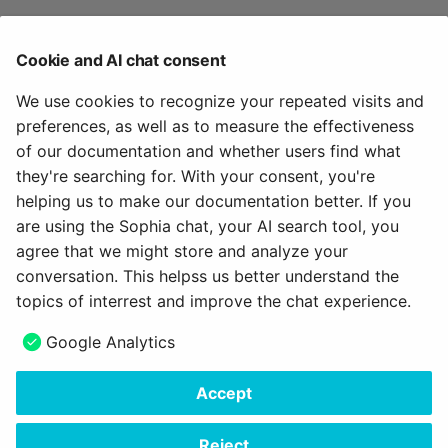
Zoom - Häufig gestellte
Änderungen am Kurs
Fragen
Cookie and AI chat consent
Wenn Sie einen Kurs bearbeiten und die Meldung
Einschreibung
We use cookies to recognize your repeated visits and
bekommen, der Kurs wäre verändert worden, hat der
preferences, as well as to measure the effectiveness
Besitzer im Hintergrund den Kurs gerade aktualisiert
Mitteilungen
of our documentation and whether users find what
und neu publiziert. Klicken Sie auf "Kurs schliessen und
they're searching for. With your consent, you're
neustarten", um zur aktualisierten Version des Kurses
E-Mail
helping us to make our documentation better. If you
zu gelangen.
are using the Sophia chat, your AI search tool, you
Themenbörse
agree that we might store and analyze your
December 5, 2023
conversation. This helpss us better understand the
Kalender
topics of interrest and improve the chat experience.
Next
Google Analytics
Terminplanung
Über dieses Handbuch
Accept
LTI-Seite
Copyright © 2006 - 2026
frentix GmbH
Made with
Material for MkDocs Insiders
Themenvergabe
Reject