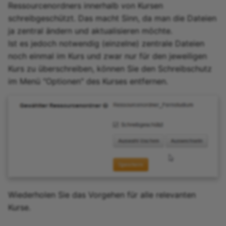
Ressourcenordners innerhalb von Kursen
schreibgeschützt. Das macht Sinn, da man die Dateien
ja zentral ändern und aktualisieren möchte.
Ist es jedoch notwendig (einzelne) zentrale Dateien
noch einmal im Kurs und zwar nur für den jeweiligen
Kurs zu überschreiben, können Sie den Schreibschutz
im Menü "Optionen" des Kurses entfernen.
Wiederholen Sie das Vorgehen für alle relevanten
Kurse.