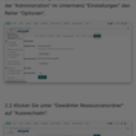
der "Administration" im Untermenü "Einstellungen" den
Reiter "Optionen".
2.2 Klicken Sie unter "Gewählter Ressourcenordner"
auf "Auswechseln".