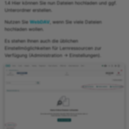
1.4 Hier können Sie nun Dateien hochladen und ggf.
Unterordner erstellen.
Nutzen Sie
WebDAV
, wenn Sie viele Dateien
hochladen wollen.
Es stehen Ihnen auch die üblichen
Einstellmöglichkeiten für Lernressourcen zur
Verfügung (Administration -> Einstellungen).