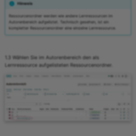
Hinweis
Ressourcenordner werden wie andere Lernressourcen im
Autorenbereich aufgelistet. Technisch gesehen, ist ein
kompletter Ressourcenordner eine einzelne Lernressource.
1.3 Wählen Sie im Autorenbereich den als
Lernressource aufgelisteten Ressourcenordner.