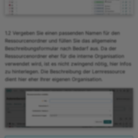
1.2 Vergeben Sie einen passenden Namen für den
Ressourcenordner und füllen Sie das allgemeine
Beschreibungsformular nach Bedarf aus. Da der
Ressourcenordner eher für die interne Organisation
verwendet wird, ist es nicht zwingend nötig, hier Infos
zu hinterlegen. Die Beschreibung der Lernressource
dient hier eher Ihrer eigenen Organisation.