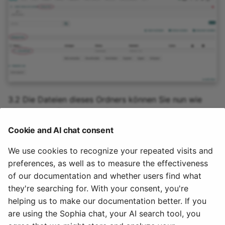
3.2 Die Dateien dieses Ordners können Sie nun wie
alle anderen Dateien des Ablageordners über den
Kursbaustein "
Einzelne Seite
" im Kurseditor hinzufügen.
Cookie and AI chat consent
We use cookies to recognize your repeated visits and
Zu beachten
preferences, as well as to measure the effectiveness
Sie können lediglich
einen
Ressourcenordner
pro Kurs
of our documentation and whether users find what
einbinden. Überlegen Sie deshalb im Vorfeld genau, welche
they're searching for. With your consent, you're
Dateien Sie über einen kursübergreifenden Ressourcenordner
helping us to make our documentation better. If you
statt des kursbezogenen Ablageordners organisieren möchten.
are using the Sophia chat, your AI search tool, you