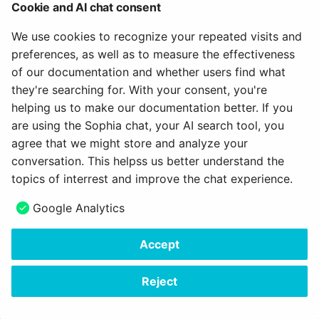
Cookie and AI chat consent
hosting and operating OpenOlat in our own
infrastructure or on-premises. Let us do what we can
We use cookies to recognize your repeated visits and
do best so you can concentrate on your actual
preferences, as well as to measure the effectiveness
learning scenarios.
of our documentation and whether users find what
they're searching for. With your consent, you're
Learn more about the
OpenOlat services on the
helping us to make our documentation better. If you
OpenOlat website
are using the Sophia chat, your AI search tool, you
agree that we might store and analyze your
July 14, 2026
conversation. This helpss us better understand the
topics of interrest and improve the chat experience.
Next
Google Analytics
Update guide
Accept
Copyright © 2006 - 2026
frentix GmbH
Made with
Material for MkDocs Insiders
Reject