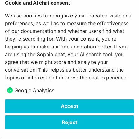
Wie kann ich
Wie bewerte ich einen
Teilnehmer betreuen
Cookie and AI chat consent
g
Abgabemöglichkeiten fü
Test?
18.1
Über uns
Projekte
Blog
e-Assessment
Labels & Tags
We use cookies to recognize your repeated visits and
Dokumente einrichten?
s
Tests und Prüfungen
Administration
preferences, as well as to measure the effectiveness
Wie macht man in
18.0
Portfolio
Audio
Object integration
e
of our documentation and whether users find what
OpenOlat eine anonyme
Erfolge und Leistungen
Externe Werkzeuge
a
they're searching for. With your consent, you're
Test-Korrektur?
sichtbar machen
17.2
Course Planner
Video
Object representation
helping us to make our documentation better. If you
Customizing
r
Wie führe ich ein Peer-
are using the Sophia chat, your AI search tool, you
OpenOlat anpassen
17.1
Absenzenverwaltung
Ressourcenordner
Pickers
c
Review durch?
agree that we might store and analyze your
conversation. This helpss us better understand the
17.0
Qualitätsmanagement
Formular
Scope
h
Wie wechsle ich einen Te
topics of interrest and improve the chat experience.
aus?
16.2
Bibliothek
Portfolio 2.0 Vorlage
Status
Next
Google Analytics
Coding Guildelines
Wie protokolliere ich ein
16.1
Glossar
Switch & Sliders
Accept
mündliche Prüfung in
Copyright © 2006 - 2026
frentix GmbH
OpenOlat?
16.0
Tab / Tab pane
Made with
Material for MkDocs Insiders
Reject
15.5
Table