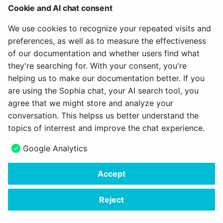
When to use
Cookie and AI chat consent
Empty states always appear in the otherwise empty
We use cookies to recognize your repeated visits and
space, in the context of the data that’s missing. They
preferences, as well as to measure the effectiveness
can occur anywhere your app can display data,
of our documentation and whether users find what
including but not limited to dashboards and tables.
they're searching for. With your consent, you're
helping us to make our documentation better. If you
When space is limited, use text only.
are using the Sophia chat, your AI search tool, you
agree that we might store and analyze your
February 6, 2024
conversation. This helpss us better understand the
topics of interrest and improve the chat experience.
Next
Google Analytics
Tooltip
Accept
Copyright © 2006 - 2026
frentix GmbH
Made with
Material for MkDocs Insiders
Reject