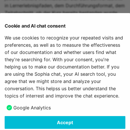
in Lernerlebnispfaden, dem Durchführungsformat, dem
Zeitabschnitt, ob der Kurs bereits bestanden wurde
sowie weitere Informationen, die in den
Cookie and AI chat consent
Kurseinstellungen hinterlegt wurden. Über den Button
"Mehr erfahren" gelangen User zur Kursinfo-Seite.
We use cookies to recognize your repeated visits and
preferences, as well as to measure the effectiveness
Katalog 2.0
of our documentation and whether users find what
they're searching for. With your consent, you're
Informationen zum Erstellen von Angeboten im Katalog 2.0
helping us to make our documentation better. If you
finden Sie
hier
.
are using the Sophia chat, your AI search tool, you
agree that we might store and analyze your
December 22, 2025
conversation. This helpss us better understand the
topics of interrest and improve the chat experience.
Next
Google Analytics
Übersicht
Accept
Copyright © 2006 - 2026
frentix GmbH