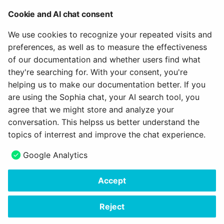
Weitere Infos zu Badges finden Sie hier:
Cookie and AI chat consent
Infos für Kursbesitzer:innen (Erstellen und Bearbeiten
von Badges) >
We use cookies to recognize your repeated visits and
Infos für Benutzer:innen (Badges bei den "Persönlichen
preferences, as well as to measure the effectiveness
Werkzeugen") >
of our documentation and whether users find what
Infos für OpenOlat Administrator:innen >
they're searching for. With your consent, you're
helping us to make our documentation better. If you
Zum Seitenanfang ^
are using the Sophia chat, your AI search tool, you
agree that we might store and analyze your
July 15, 2026
conversation. This helpss us better understand the
topics of interrest and improve the chat experience.
Next
Google Analytics
Tab Bewertung - Zertifikate und Rezertifizierung
Accept
Copyright © 2006 - 2026
frentix GmbH
Made with
Material for MkDocs Insiders
Reject