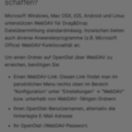
schaffen?
Microsoft Windows, Mac OSX, iOS, Android und Linux
unterstützen WebDAV für Drag&Drop
Dateiübermittlung standardmässig. Inzwischen bieten
auch diverse Anwenderprogramme (z.B. Microsoft
Office) WebDAV-Funktionalität an.
Um einen Ordner auf OpenOlat über WebDAV zu
erreichen, benötigen Sie:
Einen WebDAV-Link: Diesen Link findet man im
persönlichen Menu rechts oben im Bereich
"Konfiguration" unter "Einstellungen" → "WebDAV"
bzw. unterhalb von WebDAV- fähigen Ordnern
Ihren OpenOlat-Benutzernamen, alternativ die
hinterlegte E-Mail Adresse
Ihr OpenOlat-/WebDAV-Passwort.