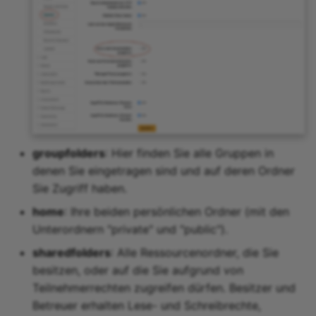
groupfolders
: Hier finden Sie alle Gruppen in
denen Sie eingetragen sind und auf deren Ordner
Sie Zugriff haben.
home
: Ihre beiden persönlichen Ordner (mit den
Unterordnern "private" und "public").
sharedfolders
: Alle Ressourcenordner, die Sie
besitzen, oder auf die Sie aufgrund von
Teilnehmerrechten zugreifen dürfen. Besitzer und
Betreuer erhalten Lese- und Schreibrechte,