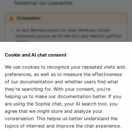
Teilnehmer nur Leserechte.
Zu beachten
Je nach Betriebssystem (vor allem Windows) können
Dokumente grösser als 50 MB nicht über WebDAV geöffnet
werden
Das Speichervolumen des WebDAV-Ordners ist begrenzt
Cookie and AI chat consent
Dateinamen sind auf 100 Zeichen begrenzt
Dateinamen dürfen nicht mehrere Leerschläge hinter
We use cookies to recognize your repeated visits and
einander beinhalten
preferences, as well as to measure the effectiveness
Bei Fehlermeldungen die oben genannten Punkte "Zu
of our documentation and whether users find what
beachten" durchgehen und überprüfen, ob die Quota
they're searching for. With your consent, you're
überschritten worden ist (vor allem wenn mehrere Dateien
helping us to make our documentation better. If you
zusammen hochgeladen wurden)
are using the Sophia chat, your AI search tool, you
agree that we might store and analyze your
December 4, 2023
conversation. This helpss us better understand the
topics of interrest and improve the chat experience.