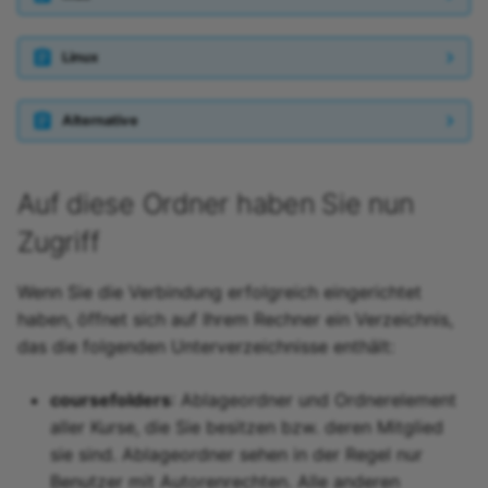
Linux
Alternative
Auf diese Ordner haben Sie nun
Zugriff
Wenn Sie die Verbindung erfolgreich eingerichtet
haben, öffnet sich auf Ihrem Rechner ein Verzeichnis,
das die folgenden Unterverzeichnisse enthält:
coursefolders
: Ablageordner und Ordnerelement
aller Kurse, die Sie besitzen bzw. deren Mitglied
sie sind. Ablageordner sehen in der Regel nur
Benutzer mit Autorenrechten. Alle anderen