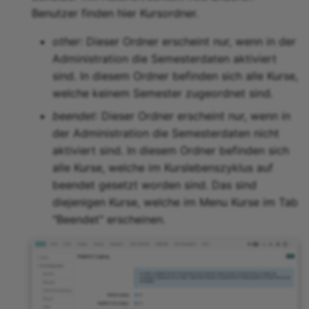
Benutzer finden hier Kursordner.
other
: Dieser Ordner erscheint nur, wenn in der
Administration die Semesterdaten aktiviert
sind. In diesem Ordner befinden sich alle Kurse,
welche keinem Semester zugeordnet sind.
beendet
: Dieser Ordner erscheint nur, wenn in
der Administration die Semesterdaten nicht
aktiviert sind. In diesem Ordner befinden sich
alle Kurse, welche im Kurslebenszyklus auf
beendet gesetzt worden sind. Das sind
diejenigen Kurse, welche im Menu Kurse im Tab
"Beendet" erscheinen.