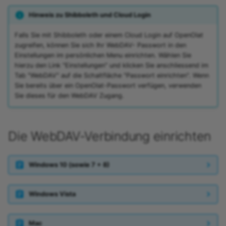
Hinweis zu Shibboleth und Cloud Login
Falls Sie mit Shibboleth oder einem Cloud Login auf OpenOlat
zugreifen, können Sie sich Ihr WebDAV- Passwort in den
Einstellungen im persönlichen Menu einrichten. Wählen Sie
hierzu den Link "Einstellungen" und klicken Sie anschliessend im
Tab "WebDAV" auf die Schaltfläche "Passwort einrichten". Wenn
Sie bereits über ein OpenOlat-Passwort verfügen, verwenden
Sie dieses für den WebDAV Zugang.
Die WebDAV-Verbindung einrichten
Windows 10 (sowie 7 + 8)
Windows Vista
Mac