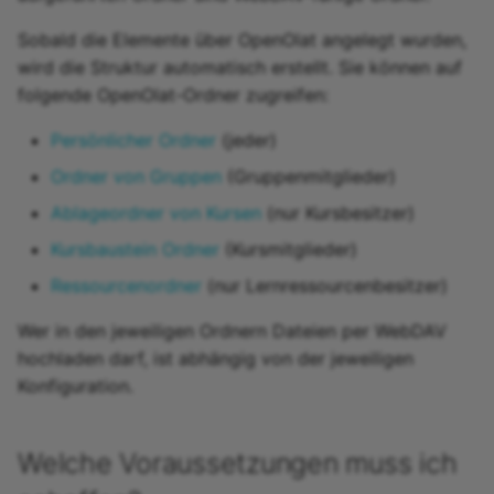
15.4
Sobald die Elemente über OpenOlat angelegt wurden,
wird die Struktur automatisch erstellt. Sie können auf
15.3
folgende OpenOlat-Ordner zugreifen:
15.2
Persönlicher Ordner
(jeder)
Ordner von Gruppen
(Gruppenmitglieder)
Archiv
Ablageordner von Kursen
(nur Kursbesitzer)
Kursbaustein Ordner
(Kursmitglieder)
Ressourcenordner
(nur Lernressourcenbesitzer)
Wer in den jeweiligen Ordnern Dateien per WebDAV
hochladen darf, ist abhängig von der jeweiligen
Konfiguration.
Welche Voraussetzungen muss ich