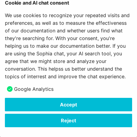
Wie kann ich
Wie bewerte ich einen
Teilnehmer betreuen
Cookie and AI chat consent
g
Abgabemöglichkeiten fü
Test?
18.1
Über uns
Projekte
Blog
e-Assessment
Labels & Tags
We use cookies to recognize your repeated visits and
Dokumente einrichten?
s
Tests und Prüfungen
Administration
preferences, as well as to measure the effectiveness
Wie macht man in
18.0
Portfolio
Audio
Object integration
e
of our documentation and whether users find what
OpenOlat eine anonyme
Erfolge und Leistungen
Externe Werkzeuge
a
they're searching for. With your consent, you're
Test-Korrektur?
sichtbar machen
17.2
Course Planner
Video
Object representation
helping us to make our documentation better. If you
Customizing
r
Wie führe ich ein Peer-
are using the Sophia chat, your AI search tool, you
OpenOlat anpassen
17.1
Absenzenverwaltung
Ressourcenordner
Pickers
c
Review durch?
agree that we might store and analyze your
conversation. This helpss us better understand the
17.0
Qualitätsmanagement
Formular
Scope
h
Wie wechsle ich einen Te
topics of interrest and improve the chat experience.
aus?
16.2
Bibliothek
Portfolio 2.0 Vorlage
Status
Next
Google Analytics
IntelliJ
Wie protokolliere ich ein
16.1
Glossar
Switch & Sliders
Accept
mündliche Prüfung in
Copyright © 2006 - 2026
frentix GmbH
OpenOlat?
16.0
Tab / Tab pane
Made with
Material for MkDocs Insiders
Reject
15.5
Table