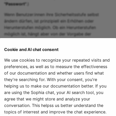
"Passwort"
.)
Übung
Wenn Benutzer:innen ihre Sicherheitsstufe selbst
Videoaufgabe
ändern dürfen, ist prinzipiell ein Erhöhen oder
Herunterstufen möglich. Ob ein Herunterstufen
Formular
möglich ist, hängt aber von der Vorgabe der
Administrator:innen ab.
Umfrage
Cookie and AI chat consent
Die minimale Stufe wird von Administrator:innen
Checkliste
gesetzt. Wenn z.B. Stufe 2 für die Rolle
We use cookies to recognize your repeated visits and
Benutzerverwalter:in vorgeschrieben wird, kann
preferences, as well as to measure the effectiveness
Wiki
ein/eine Benutzerverwalter:in nicht auf Stufe 1 (nur
of our documentation and whether users find what
Passwort) herunterstufen, sondern nur zwischen Stufe
they're searching for. With your consent, you're
Forum
2 (nur Passkey) und Stufe 3 (2-Faktoren-
helping us to make our documentation better. If you
Authentifizierung) wählen.
are using the Sophia chat, your AI search tool, you
Dateidiskussion
agree that we might store and analyze your
November 1, 2023
conversation. This helpss us better understand the
Teilnehmer Ordner
topics of interrest and improve the chat experience.