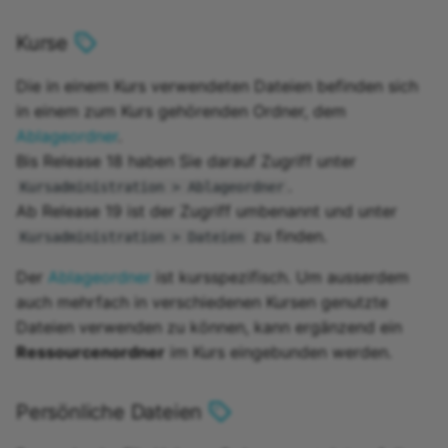
Kurse
Die in einem Kurs verwendeten Dateien befinden sich
in einem zum Kurs gehörenden Ordner, dem
Ablageordner
.
Bis Release 18 haben Sie darauf Zugriff unter
.
Kursadministration > Ablageordner
Ab Release 19 ist der Zugriff umbenannt und unter
zu finden.
Kursadministration > Dateien
Der
Ablageordner
ist kursspezifisch. Um ausserdem
auch mehrfach in verschiedenen Kursen genutzte
Dateien verwenden zu können, kann ergänzend ein
Ressourcenordner
im Kurs eingebunden werden.
Persönliche Dateien