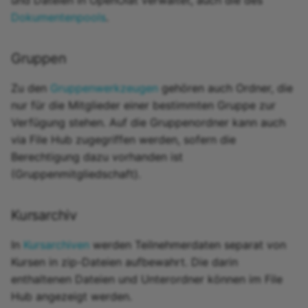
Dokumentenpools
.
Linkliste
Gruppen
Auswahl
Zu den
Gruppenwerkzeugen
gehören auch Ordner, die
nur für die Mitglieder einer bestimmten Gruppe zur
Verfügung stehen. Auf die Gruppenordner kann auch
via File Hub zugegriffen werden, sofern die
Berechtigung dazu vorhanden ist
(Gruppenmitgliedschaft).
Kursarchiv
In
Kursarchiven
werden Teilnehmerdaten separat von
Kursen in zip-Dateien aufbewahrt. Die darin
enthaltenen Dateien und Unterordner können im File
Hub angezeigt werden.