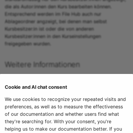
die als Autor:innen den Kurs bearbeiten können.
Entsprechend werden im File Hub auch nur
Ablageordner angzeigt, bei denen man selbst
Kursbesitzer:in ist oder die von anderen
Kursbesitzer:innen in den Kurseinstellungen
freigegeben wurden.
Weitere Informationen
Weitere Informationen
Cookie and AI chat consent
File Hub im persönlichen Menü
We use cookies to recognize your repeated visits and
Media Center
Dokumentenpool
preferences, as well as to measure the effectiveness
Ablageordner
of our documentation and whether users find what
Ressourcenordner
they're searching for. With your consent, you're
Persönlicher Ordner
helping us to make our documentation better. If you
Kursarchiv