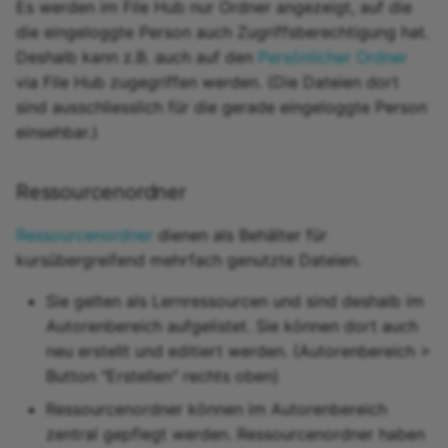
Es werden im File Hub nur Ordner angezeigt, auf die
die eingeloggte Person auch Zugriffsberechtigung hat.
Deshalb kann z.B. auch auf den
Persönlicher Ordner
via File Hub zugegriffen werden. (Die Dateien dort
sind ausschliesslich für die gerade eingeloggte Person
einsehbar.)
Ressourcenordner
Ressourcenordner
dienen als Behälter für
kursübergreifend mehrfach genutzte Dateien.
Sie gelten als Lernressourcen und sind deshalb im
Autorenbereich aufgelistet. Sie können dort auch
neu erstellt und editiert werden. (Autorenbereich >
Button "Erstellen" rechts oben)
Ressourcenordner können im Autorenbereich
zentral gepflegt werden. Ressourcenordner haben