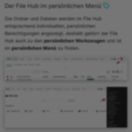
Übung
Der File Hub im persönlichen Menü
Die Ordner und Dateien werden im File Hub
Videoaufgabe
entsprechend individuellen, persönlichen
Berechtigungen angezeigt, deshalb gehört der File
Formular
Hub auch zu den
persönlichen Werkzeugen
und ist
im
persönlichen Menü
zu finden.
Umfrage
Checkliste
Wiki
Forum
Dateidiskussion
Teilnehmer Ordner