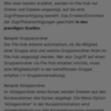
Wie oben bereits erwähnt, werden im File Hub nur
Ordner und Dateien angezeigt, auf die eine
Zugriffsberechtigung besteht. Das Erteilen/Einrichten
der Zugriffsberechtigungen geschieht
in den
jeweiligen Quellen
.
Beispiel Gruppenordner
Der File Hub erkennt automatisch, ob Sie Mitglied
einer Gruppe sind und welche Gruppenordner Ihnen im
File Hub angezeigt werden. Wer also Zugriff auf einen
Gruppenordner via File Hub erhalten möchte, muss
eine Mitgliedschaft in der betreffenden Gruppe
erhalten (-> Gruppenverwaltung).
Beispiel Ablageordner
Im Ablageordner eines Kurses werden Dateien aus den
Kursbausteinen des Kurses abgelegt. Die Menü-Option
"Ablageordner" in der Kursadministration wird
standardmässig nur den Kursbesitzer:innen angezeigt,