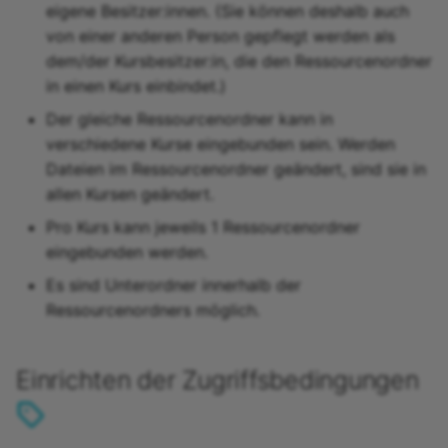
eigene Besitzer:innen. (Sie können deshalb auch
von einer anderen Person gepflegt werden als
dem/der Kursbesitzer:in, die den Ressourcenordner
in einen Kurs einbindet.)
Der gleiche Ressourcenordner kann in
verschiedene Kurse eingebunden sein. Werden
Dateien im Ressourcenordner geändert, sind sie in
allen Kursen geändert.
Pro Kurs kann jeweils 1 Ressourcenordner
eingebunden werden.
Es sind Unterordner innerhalb der
Ressourcenordners möglich.
Einrichten der Zugriffsbedingungen