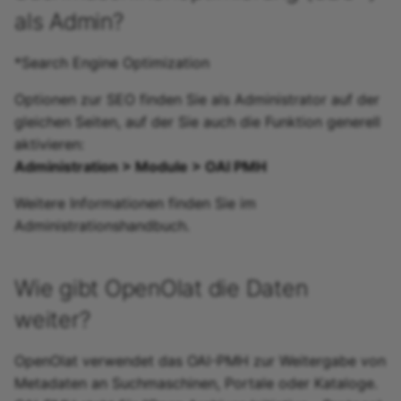
als Admin?
*Search Engine Optimization
Optionen zur SEO finden Sie als Administrator auf der
gleichen Seiten, auf der Sie auch die Funktion generell
aktivieren:
Administration > Module > OAI PMH
Weitere Informationen finden Sie im
Administrationshandbuch.
Wie gibt OpenOlat die Daten
weiter?
OpenOlat verwendet das OAI-PMH zur Weitergabe von
Metadaten an Suchmaschinen, Portale oder Kataloge.