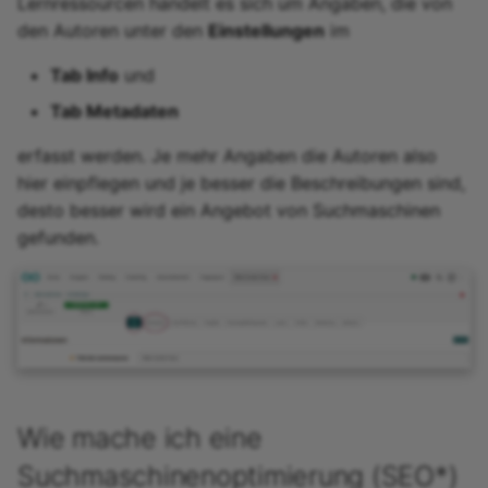
Lernressourcen handelt es sich um Angaben, die von
den Autoren unter den
Einstellungen
im
Tab Info
und
Tab Metadaten
erfasst werden. Je mehr Angaben die Autoren also
hier einpflegen und je besser die Beschreibungen sind,
desto besser wird ein Angebot von Suchmaschinen
gefunden.
Wie mache ich eine
Suchmaschinenoptimierung (SEO*)