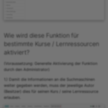
Wie wird diese Funktion für
bestimmte Kurse / Lernressourcen
aktiviert?
(Voraussetzung: Generelle Aktivierung der Funktion
durch den Administrator)
1.) Damit die Informationen an die Suchmaschinen
weiter gegeben werden, muss der jeweilige Autor
(Besitzer) dies für seinen Kurs / seine Lernressource
erlauben.