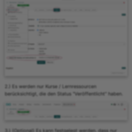
2.) Es werden nur Kurse / Lernressourcen
berücksichtigt, die den Status "Veröffentlicht" haben.
3.) (Optional) Es kann festgelegt werden, dass nur