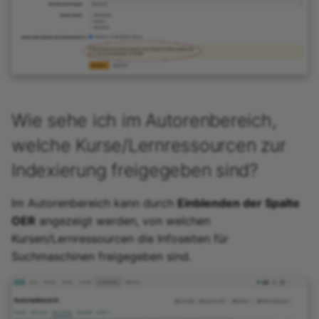
Wie sehe ich im Autorenbereich,
welche Kurse/Lernressourcen zur
Indexierung freigegeben sind?
Im Autorenbereich kann durch
Einblenden der Spalte
OER
angezeigt werden, von welchen
Kursen/Lernressourcen die Infoseiten für
Suchmaschinen freigegeben sind.