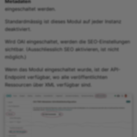
Metadaten
eingeschaltet werden.
Standardmässig ist dieses Modul auf jeder Instanz
deaktiviert.
Wird OAI eingeschaltet, werden die SEO-Einstellungen
sichtbar. (Ausschliesslich SEO aktivieren, ist nicht
möglich.)
Wenn das Modul eingeschaltet wurde, ist der API-
Endpoint verfügbar, wo alle veröffentlichten
Ressourcen über XML verfügbar sind.